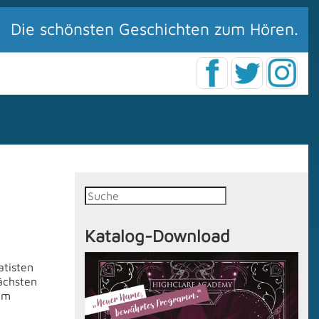
Die schönsten Geschichten zum Hören.
Katalog-Download
atisten
ächsten
em