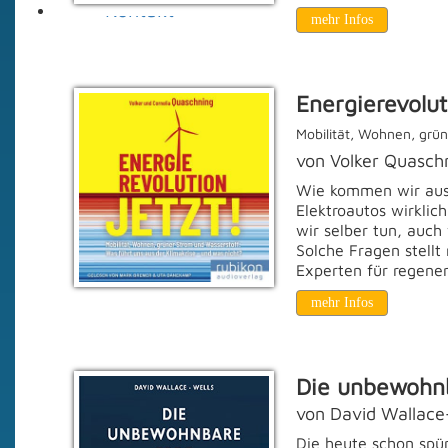
Kontakt
mehr Infos
Energierevolut
Mobilität, Wohnen, grün
von Volker Quasch
Wie kommen wir aus 
Elektroautos wirklic
wir selber tun, auc
Solche Fragen stell
Experten für regener
mehr Infos
Die unbewohn
von David Wallace
Die heute schon spü