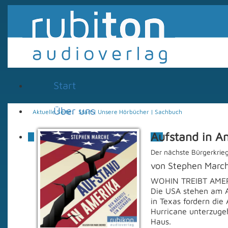
Start
Über uns
Aktuelle Seite:
Start
|
Unsere Hörbücher
|
Sachbuch
Aufstand in A
Unsere Hörbücher
Der nächste Bürgerkrieg
Kinder
Jugend
von Stephen Marc
Fantasy - Science
WOHIN TREIBT AME
Fiction
Die USA stehen am A
Krimi - Thriller
in Texas fordern di
Unterhaltung
Hurricane unterzuge
Sachbuch
Haus.