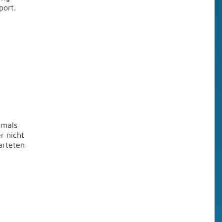
port.
emals
r nicht
arteten