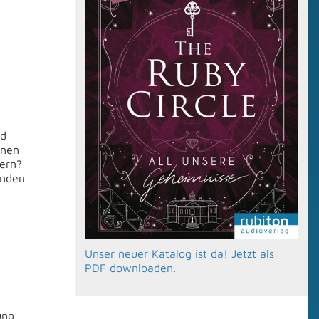
nd
nnen
dern?
enden
Unser neuer Katalog ist da! Jetzt als
PDF downloaden.
ung